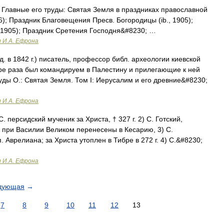
 Главные его труды: Святая Земля в праздниках православной
6); Праздник Благовещения Пресв. Богородицы (ib., 1905);
 1905); Праздник Сретения Господня&#8230; …
и И.А. Ефрона
. в 1842 г.) писатель, профессор библ. археологии киевской
ыре раза был командируем в Палестину и прилегающие к ней
уды О.: Святая Земля. Том I: Иерусалим и его древние&#8230;
и И.А. Ефрона
. персидский мученик за Христа, † 327 г. 2) С. Готский,
о при Василии Великом перенесены в Кесарию, 3) С.
. Аврелиана; за Христа утоплен в Тибре в 272 г. 4) С.&#8230;
и И.А. Ефрона
дующая
→
7
8
9
10
11
12
13