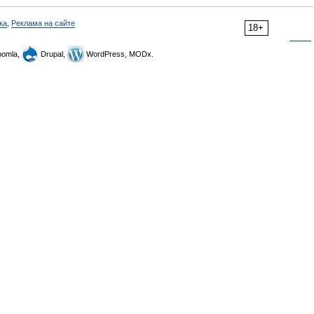
ка
,
Реклама на сайте
18+
omla,
Drupal,
WordPress, MODx.