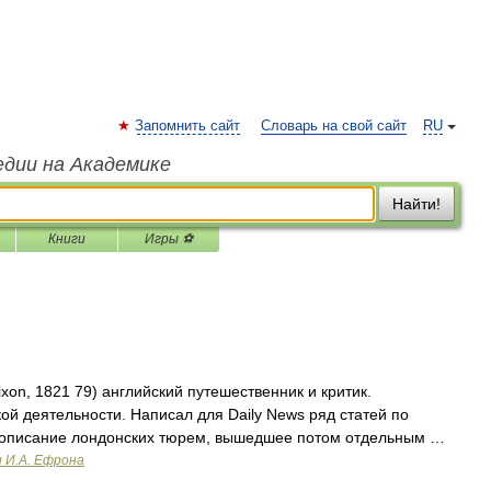
Запомнить сайт
Словарь на свой сайт
RU
едии на Академике
Найти!
Книги
Игры ⚽
xon, 1821 79) английский путешественник и критик.
ой деятельности. Написал для Daily News ряд статей по
 описание лондонских тюрем, вышедшее потом отдельным …
и И.А. Ефрона