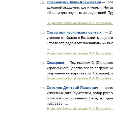
Олесницкий Аким Алексеевич
— (род
122
духовной академии, где и учился. Чет
области для научных исследований. Тр
…
Энциклопедический словарь Ф.А. Брокгауза 
Савва имя нескольких святых :
— 1) 
123
утоплен за Христа в Валахии; мощи ег
Стратилат, родом гот. военачальник имп
…
Энциклопедический словарь Ф.А. Брокгауза 
Самаряне
— Под именем С. (Σαμαρειτα
124
израильского царства после разрушени
разрушенного царства (см. Самария), 
Энциклопедический словарь Ф.А. Брокгауза 
Соколов Дмитрий Павлович
— протои
125
известных законоучителей, автор руков
богословских сочинений: Беседы с деть
из&#8230; …
Энциклопедический словарь Ф.А. Брокгауза 